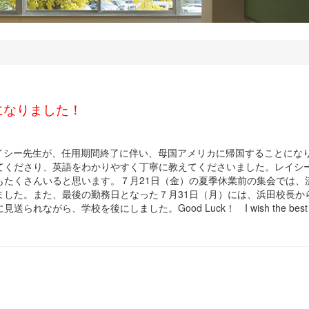
になりました！
レイシー先生が、任用期間終了に伴い、母国アメリカに帰国することにな
てくださり、英語をわかりやすく丁寧に教えてくださいました。レイシ
もたくさんいると思います。７月21日（金）の夏季休業前の集会では、
ました。また、最後の勤務日となった７月31日（月）には、浜田校長か
がら、学校を後にしました。Good Luck！ I wish the best f