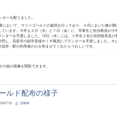
ンターを配りました。
授業において、マリーゴールドの栽培を行っており、４月にまいた種が開
しています。今年も５日（水）と７日（金）に、卒業生と担当教員が小
ランターを手渡しました。12日（水）には、１年生２名が浜田校長及び
訪問し、高萩市の副市長様やＪＲ職員にプランターを手渡しました。オ
市役所・駅の利用者の心を和ませてくれたらうれしいです。
その他の画像を閲覧できます。
ールド配布の様子
3/07/13
宮崎将