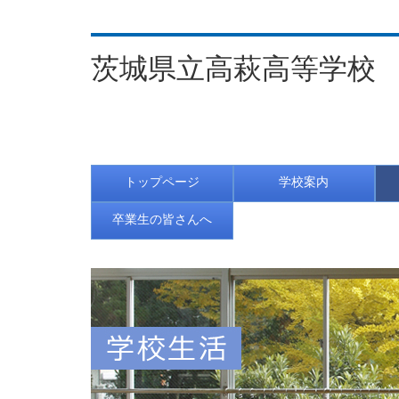
茨城県立高萩高等学校
フ
伸ばそう，みんなの良いと
トップページ
学校案内
卒業生の皆さんへ