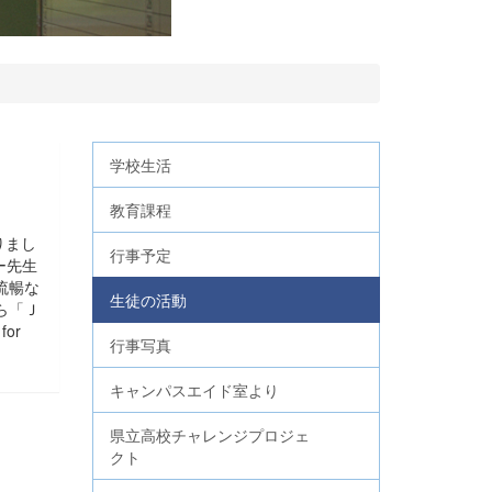
学校生活
教育課程
りまし
行事予定
ー先生
流暢な
生徒の活動
ら「Ｊ
or
行事写真
キャンパスエイド室より
県立高校チャレンジプロジェ
クト