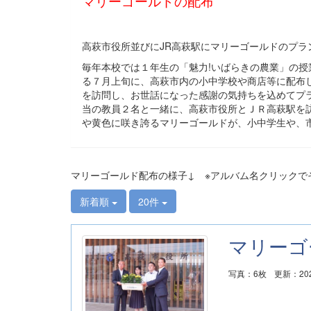
マリーゴールドの配布
高萩市役所並びにJR高萩駅にマリーゴールドのプラ
毎年本校では１年生の「魅力!いばらきの農業」の
る７月上旬に、高萩市内の小中学校や商店等に配布
を訪問し、お世話になった感謝の気持ちを込めてプ
当の教員２名と一緒に、高萩市役所とＪＲ高萩駅を
や黄色に咲き誇るマリーゴールドが、小中学生や、
マリーゴールド配布の様子↓ ※アルバム名クリックで
新着順
20件
マリーゴ
写真：6枚
更新：202