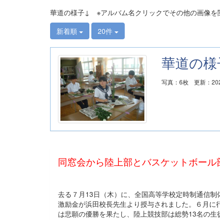
華道の様子↓ ※アルバム名クリックでその他の画像を
新着順
20件
華道の様
写真：6枚
更新：202
同窓会から陸上部とバスケットボール
去る７月13日（木）に、全国高等学校定時制通信
激励金が浜田校長先生より授与されました。６月に
は悲願の優勝を果たし、陸上競技部は総勢13名の