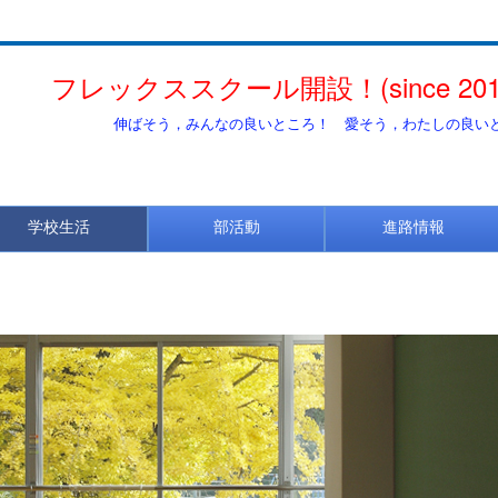
レックススクール開設！(since 201
ころ！ 愛そう，わたしの良いとこ
学校生活
部活動
進路情報