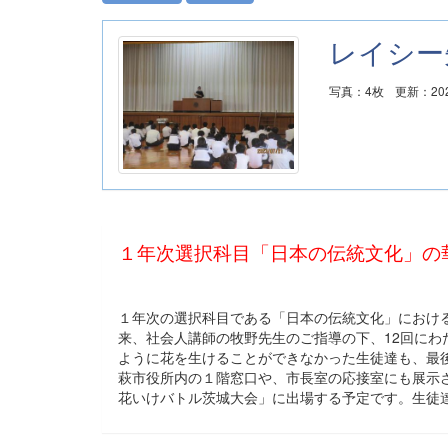
レイシー
写真：4枚
更新：202
１年次選択科目「日本の伝統文化」の
１年次の選択科目である「日本の伝統文化」におけ
来、社会人講師の牧野先生のご指導の下、12回に
ように花を生けることができなかった生徒達も、最
萩市役所内の１階窓口や、市長室の応接室にも展示
花いけバトル茨城大会」に出場する予定です。生徒